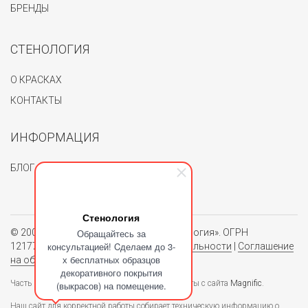
БРЕНДЫ
СТЕНОЛОГИЯ
О КРАСКАХ
КОНТАКТЫ
ИНФОРМАЦИЯ
БЛОГ
Стенология
© 2004 - 2026. Группа компаний «Стенология». ОГРН
Обращайтесь за
консультацией! Cделаем до 3-
1217700062150.
Политика конфиденциальности
|
Соглашение
х бесплатных образцов
на обработку персональных данных
декоративного покрытия
Часть изображений, используемых в блоге взяты с сайта
Magnific
.
(выкрасов) на помещение.
Наш сайт для корректной работы собирает техническую информацию о