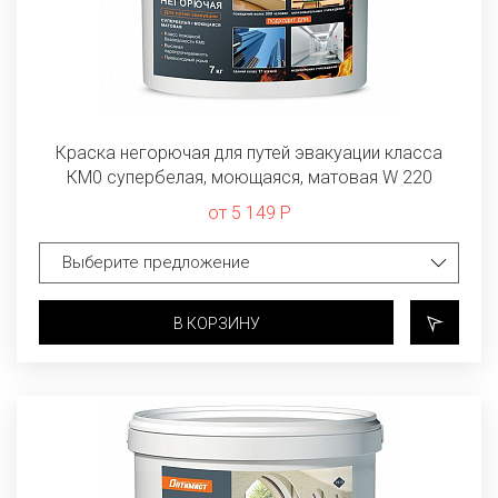
Краска негорючая для путей эвакуации класса
КМ0 супербелая, моющаяся, матовая W 220
от 5 149 Р
В КОРЗИНУ