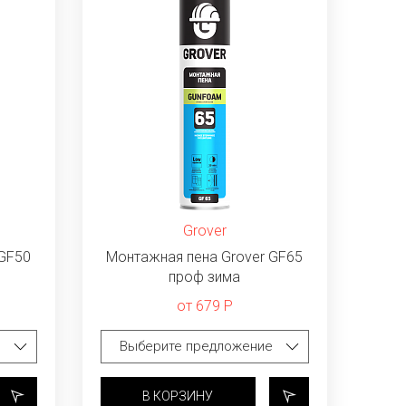
Grover
 GF50
Монтажная пена Grover GF65
проф зима
от 679 Р
В КОРЗИНУ