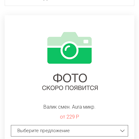
Валик смен. Aura микр.
от 229 Р