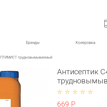
Бренды
Колеровка
 ОПТИМИСТ трудновымываемый
Антисептик 
трудновымы
669 Р