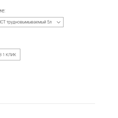
е:
В 1 КЛИК