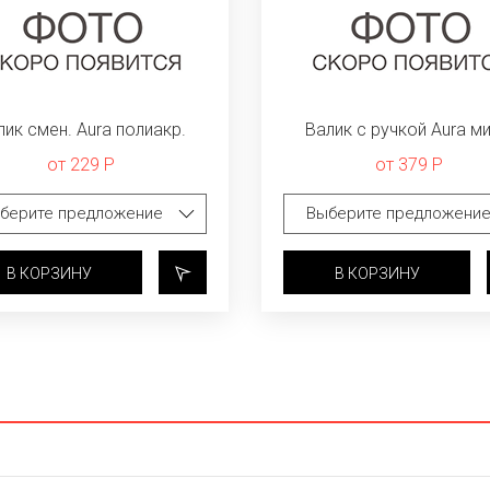
лик смен. Aura полиакр.
Валик с ручкой Aura ми
от 229 Р
от 379 Р
В КОРЗИНУ
В КОРЗИНУ