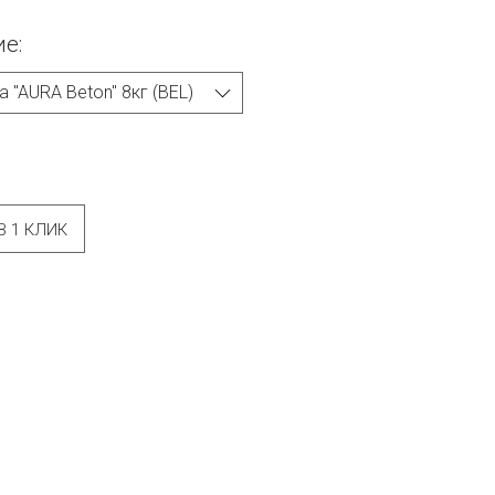
е:
В 1 КЛИК