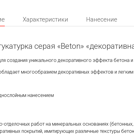
ие
Характеристики
Нанесение
укатурка серая «Beton» «декоративн
для создания уникального декоративного эффекта бетона и 
, обладает многообразием декоративных эффектов и легким
днослойным нанесением
о-отделочных работ на минеральных основаниях (бетонных,
оративных покрытий, имитирующих различные текстуры бето