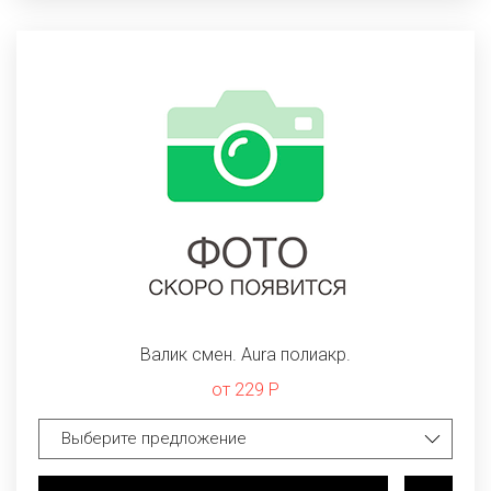
Валик смен. Aura полиакр.
от 229 Р