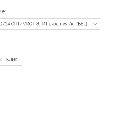
е:
В 1 КЛИК