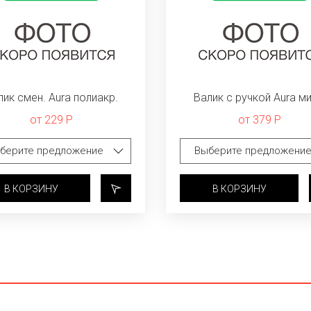
лик смен. Aura полиакр.
Валик с ручкой Aura ми
от 229 Р
от 379 Р
В КОРЗИНУ
В КОРЗИНУ