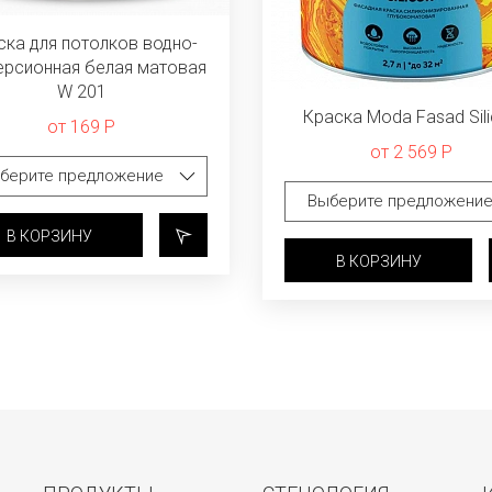
ска для потолков водно-
ерсионная белая матовая
W 201
Краска Moda Fasad Sil
от 169 Р
от 2 569 Р
В КОРЗИНУ
В КОРЗИНУ