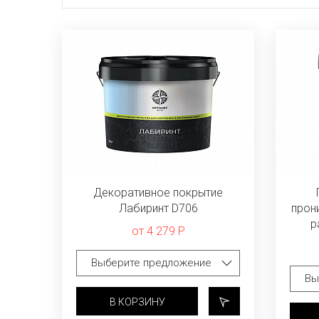
Декоративное покрытие
Лабиринт D706
прон
р
от 4 279 Р
В КОРЗИНУ