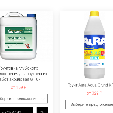
Грунтовка глубокого
икновения для внутренних
абот акриловая G 107
Грунт Aura Aqua Grund 
от 159 Р
от 329 Р
В КОРЗИНУ