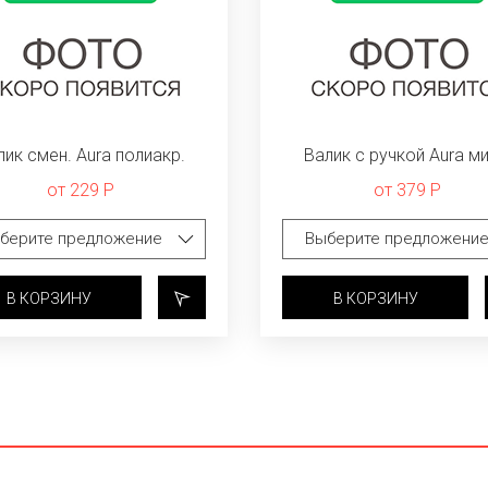
лик смен. Aura полиакр.
Валик с ручкой Aura ми
от 229 Р
от 379 Р
В КОРЗИНУ
В КОРЗИНУ