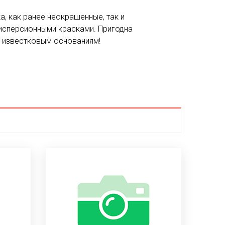
а, как ранее неокрашенные, так и
исперсионными красками. Пригодна
о известковым основаниям!