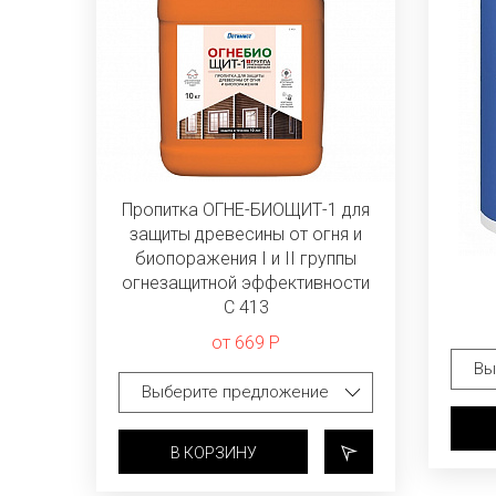
Пропитка ОГНЕ-БИОЩИТ-1 для
защиты древесины от огня и
биопоражения I и II группы
огнезащитной эффективности
C 413
от 669 Р
В КОРЗИНУ