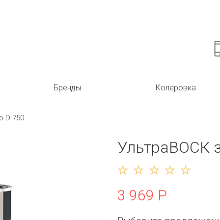
Бренды
Колеровка
о D 750
УльтраВОСК з
3 969 Р