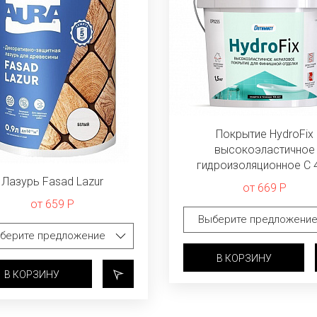
Покрытие HydroFix
высокоэластичное
гидроизоляционное C 
Лазурь Fasad Lazur
от 669 Р
от 659 Р
В КОРЗИНУ
В КОРЗИНУ